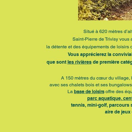
Situé à 620 mètres d’al
Saint-Pierre de Trivisy vous 
la détente et des équipements de loisirs
d
Vous apprécierez la convivial
que sont
les rivières
de première catég
A 150 mètres du cœur du village, 
avec ses chalets bois
et ses bungalows 
La
base de loisirs
offre des éq
parc aquatique
,
cent
tennis,
mini-golf, parcours s
aire de jeu